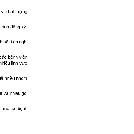
ữa chất lượng 
rình đăng ký, 
sẽ, tiện nghi 
các bệnh viện 
hiều lĩnh vực 
quả nhiều nhóm 
 và nhiều gói 
i một số bệnh 