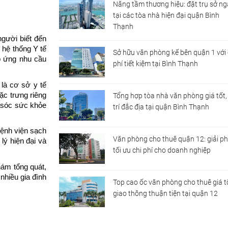
Nâng tầm thương hiệu: đặt trụ sở n
tại các tòa nhà hiện đại quận Bình
Thạnh
gười biết đến 
hệ thống Y tế 
Sở hữu văn phòng kế bên quận 1 với 
 ứng nhu cầu 
phí tiết kiệm tại Bình Thạnh
là cơ sở y tế 
c trưng riêng 
Tổng hợp tòa nhà văn phòng giá tốt, 
 sóc sức khỏe 
trí đắc địa tại quận Bình Thạnh
ệnh viện sạch 
Văn phòng cho thuê quận 12: giải p
ý hiện đại và 
tối ưu chi phí cho doanh nghiệp
ám tổng quát, 
hiều gia đình 
Top cao ốc văn phòng cho thuê giá t
giao thông thuận tiện tại quận 12