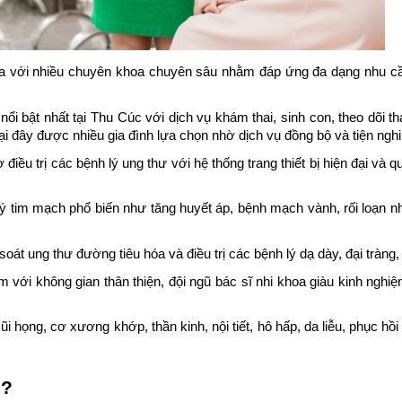
hoa với nhiều chuyên khoa chuyên sâu nhằm đáp ứng đa dạng nhu c
 bật nhất tại Thu Cúc với dịch vụ khám thai, sinh con, theo dõi th
tại đây được nhiều gia đình lựa chọn nhờ dịch vụ đồng bộ và tiện nghi 
 trị các bệnh lý ung thư với hệ thống trang thiết bị hiện đại và quy 
 tim mạch phổ biến như tăng huyết áp, bệnh mạch vành, rối loạn nhị
soát ung thư đường tiêu hóa và điều trị các bệnh lý dạ dày, đại tràng,
 với không gian thân thiện, đội ngũ bác sĩ nhi khoa giàu kinh nghiệm
i họng, cơ xương khớp, thần kinh, nội tiết, hô hấp, da liễu, phục hồi
g?