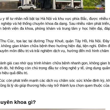
 y tế tư nhân nổi bật tại Hà Nội và khu vực phía Bắc, được nhiều n
nghiệp và hệ thống chuyên khoa đa dạng. Sau nhiều năm phát triển, 
bệnh viện đa khoa, phòng khám và trung tâm y học hiện đại, đáp
 Thu Cúc, tọa lạc tại đường Thụy Khuê, quận Tây Hồ, Hà Nội. Đây 
à không gian khám chữa bệnh theo hướng hiện đại, tiện nghi. Điểm đặ
uyên môn điều trị và trải nghiệm dịch vụ, hướng đến mô hình chăm
ánh giá cao nhờ quy trình khám chữa bệnh nhanh gọn, không gian b
h đó, hệ thống còn chú trọng đầu tư công nghệ y tế, ứng dụng quản l
hiệu quả điều trị.
úc còn phát triển mạnh các dịch vụ chăm sóc sức khỏe định kỳ, kh
ũng là lý do giúp thương hiệu này trở thành lựa chọn quen thuộc của n
huyên khoa gì?