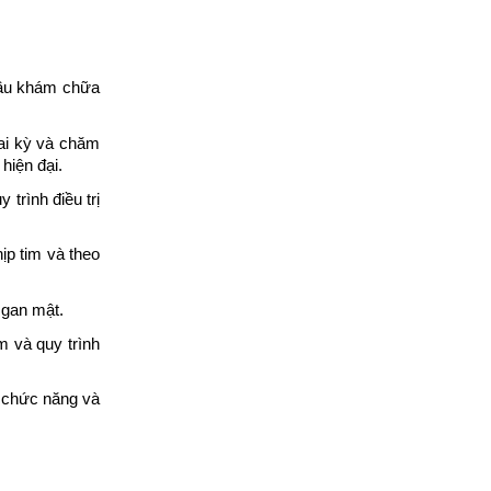
ầu khám chữa 
ai kỳ và chăm 
hiện đại.
trình điều trị 
p tim và theo 
 gan mật.
 và quy trình 
 chức năng và 