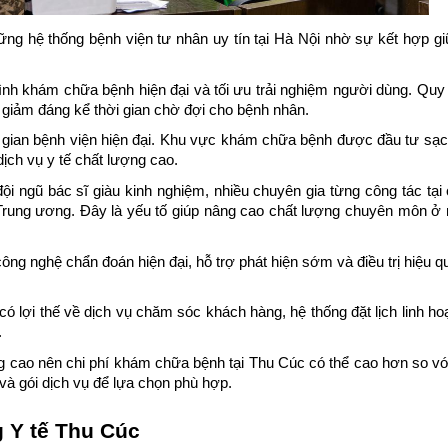
ng hệ thống bệnh viện tư nhân uy tín tại Hà Nội nhờ sự kết hợp gi
nh khám chữa bệnh hiện đại và tối ưu trải nghiệm người dùng. Quy t
giảm đáng kể thời gian chờ đợi cho bệnh nhân.
gian bệnh viện hiện đại. Khu vực khám chữa bệnh được đầu tư sạch 
ịch vụ y tế chất lượng cao.
 ngũ bác sĩ giàu kinh nghiệm, nhiều chuyên gia từng công tác tại 
rung ương. Đây là yếu tố giúp nâng cao chất lượng chuyên môn ở n
 công nghệ chẩn đoán hiện đại, hỗ trợ phát hiện sớm và điều trị hiệu 
ó lợi thế về dịch vụ chăm sóc khách hàng, hệ thống đặt lịch linh hoạt
.
g cao nên chi phí khám chữa bệnh tại Thu Cúc có thể cao hơn so vớ
và gói dịch vụ để lựa chọn phù hợp.
 Y tế Thu Cúc