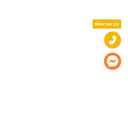
Nhận báo giá
© 2020 Bản quyền của CÔNG TY TNHH KOOTORO VIỆT NAM
Địa chỉ trụ sở:
36 đường D2, Phường Tăng Nhơn Phú, TP Hồ Chí Minh
Địa chỉ liên hệ:
Căn 00.13 Lakeview 1, số 19 đường Tố Hữu, phường