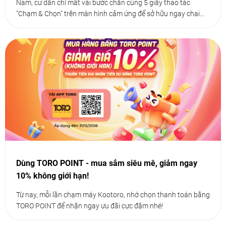
Nam, cư dân chỉ mất vài bước chân cùng 5 giây thao tác
"Chạm & Chọn" trên màn hình cảm ứng để sở hữu ngay chai
nước mát lành
Dùng TORO POINT - mua sắm siêu mê, giảm ngay
10% không giới hạn!
Từ nay, mỗi lần chạm máy Kootoro, nhớ chọn thanh toán bằng
TORO POINT để nhận ngay ưu đãi cực đậm nhé!