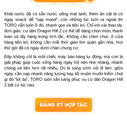
Khát nước đã có sẵn nước uống mát lạnh, thèm ăn vặt là có 
ngay snack để “nạp mood”, còn những lúc lười ra ngoài thì 
TORO vẫn luôn ở đó, nhanh gọn và tiện lợi. Chỉ với vài thao tác 
đơn giản, cư dân Dragon Hill 2 có thể dễ dàng chọn món, thanh 
toán và lấy hàng trong tích tắc. Không cần chen chúc ở cửa 
hàng tiện lợi, không cần mất thời gian tìm quán gần nhà, mọi 
thứ giờ đã có ngay dưới chân chung cư. 
Đây không chỉ là một chiếc máy bán hàng tự động, mà còn là 
giải pháp giúp cuộc sống hàng ngày trở nên nhẹ nhàng, nhanh 
chóng và tiện hơn rất nhiều. Dù là sáng sớm vội đi làm, giữa 
ngày cần nạp nhanh năng lượng hay tối muộn muốn kiếm chút 
gì đó “lót dạ”, TORO luôn sẵn sàng phục vụ cư dân Dragon Hill 
2 bất cứ lúc nào.