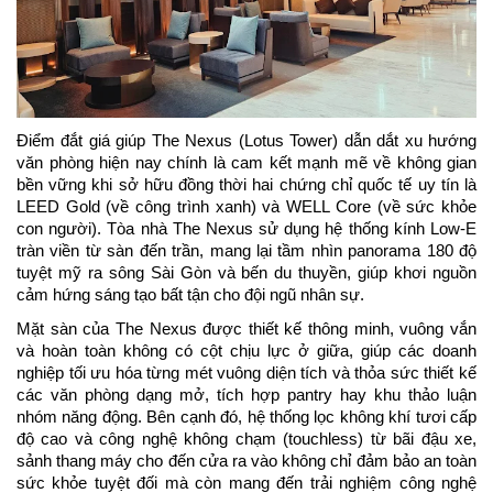
Điểm đắt giá giúp The Nexus (Lotus Tower) dẫn dắt xu hướng 
văn phòng hiện nay chính là cam kết mạnh mẽ về không gian 
bền vững khi sở hữu đồng thời hai chứng chỉ quốc tế uy tín là 
LEED Gold (về công trình xanh) và WELL Core (về sức khỏe 
con người). Tòa nhà The Nexus sử dụng hệ thống kính Low-E 
tràn viền từ sàn đến trần, mang lại tầm nhìn panorama 180 độ 
tuyệt mỹ ra sông Sài Gòn và bến du thuyền, giúp khơi nguồn 
cảm hứng sáng tạo bất tận cho đội ngũ nhân sự.
Mặt sàn của The Nexus được thiết kế thông minh, vuông vắn 
và hoàn toàn không có cột chịu lực ở giữa, giúp các doanh 
nghiệp tối ưu hóa từng mét vuông diện tích và thỏa sức thiết kế 
các văn phòng dạng mở, tích hợp pantry hay khu thảo luận 
nhóm năng động. Bên cạnh đó, hệ thống lọc không khí tươi cấp 
độ cao và công nghệ không chạm (touchless) từ bãi đậu xe, 
sảnh thang máy cho đến cửa ra vào không chỉ đảm bảo an toàn 
sức khỏe tuyệt đối mà còn mang đến trải nghiệm công nghệ 