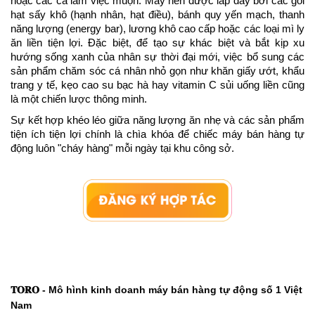
hoặc các ca làm việc muộn. Máy nên được lấp đầy bởi các gói 
hạt sấy khô (hạnh nhân, hạt điều), bánh quy yến mạch, thanh 
năng lượng (energy bar), lương khô cao cấp hoặc các loại mì ly 
ăn liền tiện lợi. Đặc biệt, để tạo sự khác biệt và bắt kịp xu 
hướng sống xanh của nhân sự thời đại mới, việc bổ sung các 
sản phẩm chăm sóc cá nhân nhỏ gọn như khăn giấy ướt, khẩu 
trang y tế, kẹo cao su bạc hà hay vitamin C sủi uống liền cũng 
là một chiến lược thông minh.
Sự kết hợp khéo léo giữa năng lượng ăn nhẹ và các sản phẩm 
tiện ích tiện lợi chính là chìa khóa để chiếc máy bán hàng tự 
động luôn "cháy hàng" mỗi ngày tại khu công sở.
𝐓𝐎𝐑𝐎 - Mô hình kinh doanh máy bán hàng tự động số 1 Việt 
Nam