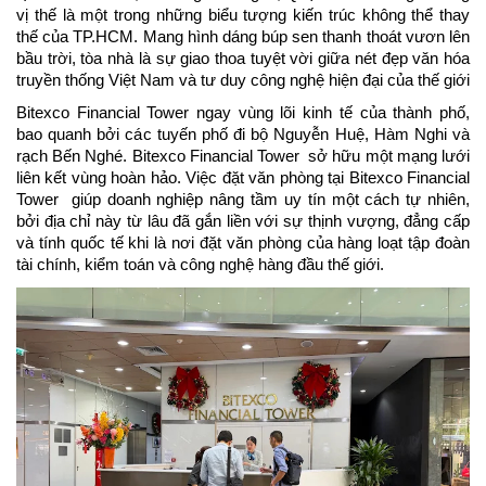
vị thế là một trong những biểu tượng kiến trúc không thể thay 
thế của TP.HCM. Mang hình dáng búp sen thanh thoát vươn lên 
bầu trời, tòa nhà là sự giao thoa tuyệt vời giữa nét đẹp văn hóa 
truyền thống Việt Nam và tư duy công nghệ hiện đại của thế giới
Bitexco Financial Tower ngay vùng lõi kinh tế của thành phố, 
bao quanh bởi các tuyến phố đi bộ Nguyễn Huệ, Hàm Nghi và 
rạch Bến Nghé. Bitexco Financial Tower  sở hữu một mạng lưới 
liên kết vùng hoàn hảo. Việc đặt văn phòng tại Bitexco Financial 
Tower  giúp doanh nghiệp nâng tầm uy tín một cách tự nhiên, 
bởi địa chỉ này từ lâu đã gắn liền với sự thịnh vượng, đẳng cấp 
và tính quốc tế khi là nơi đặt văn phòng của hàng loạt tập đoàn 
tài chính, kiểm toán và công nghệ hàng đầu thế giới.