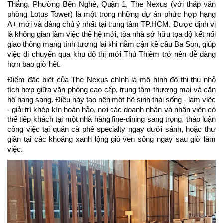
Thắng, Phường Bến Nghé, Quận 1, The Nexus (với tháp văn 
phòng Lotus Tower) là một trong những dự án phức hợp hạng 
A+ mới và đáng chú ý nhất tại trung tâm TP.HCM. Được định vị 
là không gian làm việc thế hệ mới, tòa nhà sở hữu tọa độ kết nối 
giao thông mang tính tương lai khi nằm cận kề cầu Ba Son, giúp 
việc di chuyển qua khu đô thị mới Thủ Thiêm trở nên dễ dàng 
hơn bao giờ hết.
Điểm đặc biệt của The Nexus chính là mô hình đô thị thu nhỏ 
tích hợp giữa văn phòng cao cấp, trung tâm thương mại và căn 
hộ hạng sang. Điều này tạo nên một hệ sinh thái sống - làm việc 
- giải trí khép kín hoàn hảo, nơi các doanh nhân và nhân viên có 
thể tiếp khách tại một nhà hàng fine-dining sang trọng, thảo luận 
công việc tại quán cà phê specialty ngay dưới sảnh, hoặc thư 
giãn tại các khoảng xanh lộng gió ven sông ngay sau giờ làm 
việc.