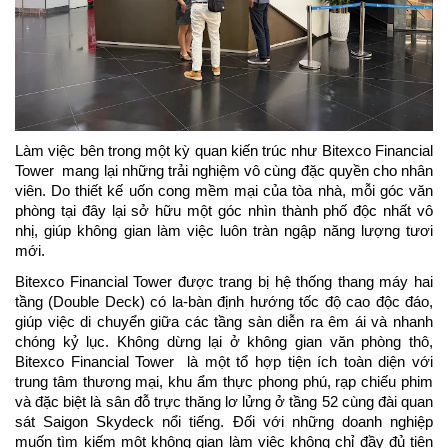
Làm việc bên trong một kỳ quan kiến trúc như Bitexco Financial 
Tower  mang lại những trải nghiệm vô cùng đặc quyền cho nhân 
viên. Do thiết kế uốn cong mềm mại của tòa nhà, mỗi góc văn 
phòng tại đây lại sở hữu một góc nhìn thành phố độc nhất vô 
nhị, giúp không gian làm việc luôn tràn ngập năng lượng tươi 
mới.
Bitexco Financial Tower được trang bị hệ thống thang máy hai 
tầng (Double Deck) có la-bàn định hướng tốc độ cao độc đáo, 
giúp việc di chuyển giữa các tầng sàn diễn ra êm ái và nhanh 
chóng kỷ lục. Không dừng lại ở không gian văn phòng thô, 
Bitexco Financial Tower  là một tổ hợp tiện ích toàn diện với 
trung tâm thương mại, khu ẩm thực phong phú, rạp chiếu phim 
và đặc biệt là sân đỗ trực thăng lơ lửng ở tầng 52 cùng đài quan 
sát Saigon Skydeck nổi tiếng. Đối với những doanh nghiệp 
muốn tìm kiếm một không gian làm việc không chỉ đầy đủ tiện 