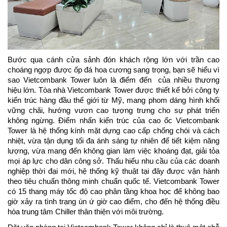
Bước qua cánh cửa sảnh đón khách rộng lớn với trần cao 
choáng ngợp được ốp đá hoa cương sang trọng, bạn sẽ hiểu vì 
sao Vietcombank Tower luôn là điểm đến  của nhiều thương 
hiệu lớn. Tòa nhà Vietcombank Tower được thiết kế bởi công ty 
kiến trúc hàng đầu thế giới từ Mỹ, mang phom dáng hình khối 
vững chãi, hướng vươn cao tượng trưng cho sự phát triển 
không ngừng. Điểm nhấn kiến trúc của cao ốc Vietcombank 
Tower là hệ thống kính mặt dựng cao cấp chống chói và cách 
nhiệt, vừa tận dụng tối đa ánh sáng tự nhiên để tiết kiệm năng 
lượng, vừa mang đến không gian làm việc khoáng đạt, giải tỏa 
mọi áp lực cho dân công sở. Thấu hiểu nhu cầu của các doanh 
nghiệp thời đại mới, hệ thống kỹ thuật tại đây được vận hành 
theo tiêu chuẩn thông minh chuẩn quốc tế. Vietcombank Tower 
có 15 thang máy tốc độ cao phân tầng khoa học để không bao 
giờ xảy ra tình trạng ùn ứ giờ cao điểm, cho đến hệ thống điều 
hòa trung tâm Chiller thân thiện với môi trường.