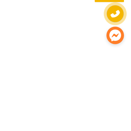
© 2020 Bản quyền của CÔNG TY TNHH KOOTORO VIỆT NAM
Địa chỉ trụ sở:
36 đường D2, Phường Tăng Nhơn Phú, TP Hồ Chí Minh
Địa chỉ liên hệ:
Căn 00.13 Lakeview 1, số 19 đường Tố Hữu, phường
An Khánh, TP Hồ Chí Minh
Hotline liên hệ:
1900 3009
Giấy chứng nhận đăng ký doanh nghiệp 0313421775 do Sở Kế hoạch