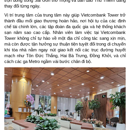
trọn dòng sông Sài Gòn thơ mộng và bán đảo Thủ Thiêm đang 
thay đổi từng ngày.
Vị trí trung tâm của trung tâm này giúp Vietcombank Tower trở 
thành đầu mối giao thương hoàn hảo, nơi hội tụ của các định 
chế tài chính lớn, các tập đoàn đa quốc gia và hệ thống khách 
sạn năm sao cao cấp. Nhân viên làm việc tại Vietcombank 
Tower không chỉ tự hào về một địa chỉ công tác sang xịn mịn, 
mà còn được tận hưởng sự thuận tiện tuyệt đối trong di chuyển 
khi tòa nhà nằm ngay nút giao kết nối các trục đường huyết 
mạch như Tôn Đức Thắng, Hai Bà Trưng, Đồng Khởi, và chỉ 
cách các ga Metro ngầm vài bước chân đi bộ.