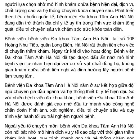
người lựa chọn nhờ mô hình khám chữa bệnh hiện đại, dịch vụ 
chất lượng cao và hệ thống chuyên khoa chuyên sâu. Phát triển 
theo tiêu chuẩn quốc tế, bệnh viện Đa khoa Tâm Anh Hà Nội 
đang dần trở thành địa chỉ y tế uy tín trong lĩnh vực khám tổng 
quát, điều trị chuyên sâu và chăm sóc sức khỏe toàn diện.
Bệnh viện bệnh viện Đa khoa Tâm Anh Hà Nội  tại số 108 
Hoàng Như Tiếp, quận Long Biên, Hà Nội rất thuận tiện cho việc 
di chuyển thăm khám. Ngay từ khi đi vào hoạt động, Bệnh viện 
Đa khoa Tâm Anh Hà Nội đã tạo được dấu ấn nhờ mô hình 
bệnh viện tư nhân hiện đại với cơ sở vật chất đồng bộ, không 
gian khám chữa bệnh tiện nghi và định hướng lấy người bệnh 
làm trung tâm.
Bệnh viện Đa khoa Tâm Anh Hà Nội nằm ở sự kết hợp giữa đội 
ngũ chuyên gia đầu ngành và hệ thống thiết bị y tế hiện đại. So 
với nhiều bệnh viện đa khoa khác, bệnh viện Đa khoa Tâm Anh 
Hà Nội được đánh giá cao nhờ đầu tư mạnh vào công nghệ 
chẩn đoán hình ảnh, xét nghiệm, điều trị chuyên sâu và quy 
trình vận hành tối ưu trải nghiệm người bệnh.
Ngoài yếu tố chuyên môn, bệnh viện Đa khoa Tâm Anh Hà Nội 
còn nổi bật nhờ mô hình dịch vụ y tế cao cấp với thời gian thăm 
khám linh hoạt, quy trình nhanh gọn và hệ thống chăm sóc 